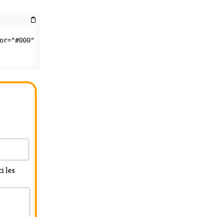
r="#000" 
i les