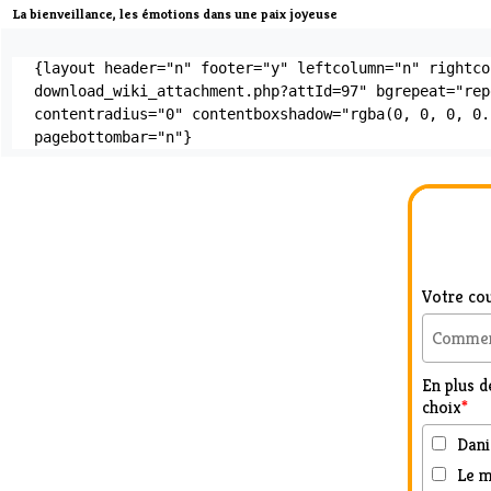
La bienveillance, les émotions dans une paix joyeuse
{layout header="n" footer="y" leftcolumn="n" rightco
download_wiki_attachment.php?attId=97" bgrepeat="rep
contentradius="0" contentboxshadow="rgba(0, 0, 0, 0.
pagebottombar="n"}
Votre cou
En plus de
choix
*
Danie
Le m