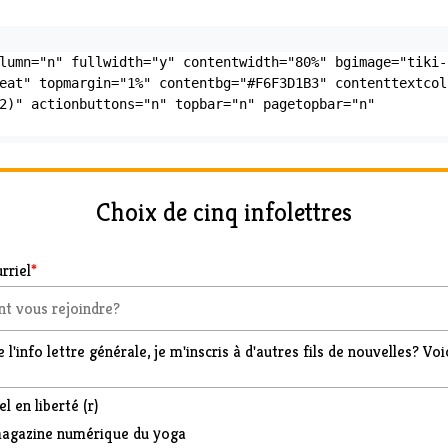
lumn="n" fullwidth="y" contentwidth="80%" bgimage="tiki-
eat" topmargin="1%" contentbg="#F6F3D1B3" contenttextcolo
2)" actionbuttons="n" topbar="n" pagetopbar="n" 
Choix de cinq infolettres
rriel
*
 l'info lettre générale, je m'inscris à d'autres fils de nouvelles? Voic
l en liberté (r)
agazine numérique du yoga