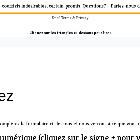
 courriels indésirables, certain, promis.
Questions? - Parlez-nous d
Email
Terms
&
Privacy
Cliquez sur les triangles ci-dessous pour lire)
yez
plétez le formulaire ci-dessous et nous verrons à ce que vous rec
mérique (cliquez sur le signe + pour v