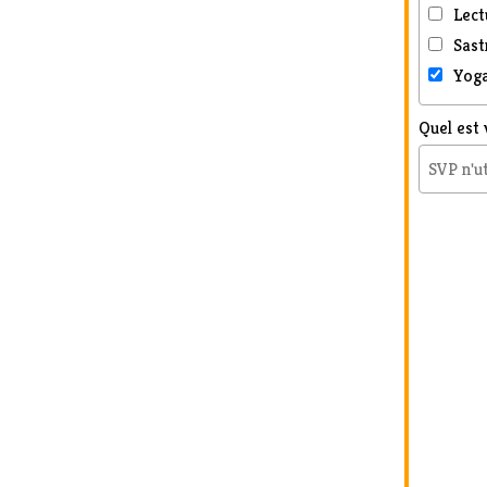
Lect
Sast
Yoga
Quel est