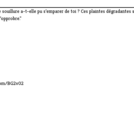
ouillure a-t-elle pu s’emparer de toi ? Ces plaintes dégradantes so
’opprobre."
.com/BG2v02