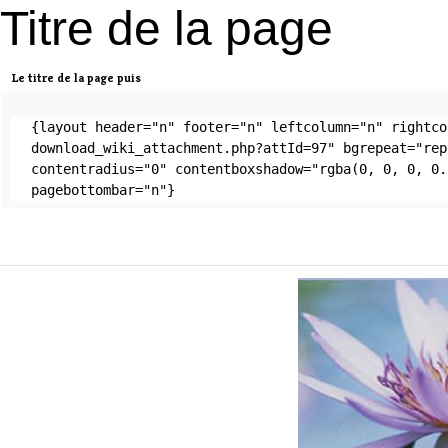
Titre de la page
Le titre de la page puis
{layout header="n" footer="n" leftcolumn="n" rightco
download_wiki_attachment.php?attId=97" bgrepeat="rep
contentradius="0" contentboxshadow="rgba(0, 0, 0, 0.
pagebottombar="n"}