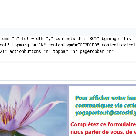
lumn="n" fullwidth="y" contentwidth="80%" bgimage="tiki-
eat" topmargin="1%" contentbg="#F6F3D1B3" contenttextcolo
2)" actionbuttons="n" topbar="n" pagetopbar="n" 