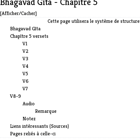
Bhagavad Gîta - Chapitre 5
[Afficher/Cacher]
Cette page utilisera le système de structure 
Bhagavad Gîta
Chapître 5 versets
V1
V2
V3
V4
V5
V6
V7
V8-9
Audio
Remarque
Notez
Liens intéressants (Sources)
Pages reliés à celle-ci