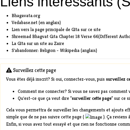
Liens intéressants (
Bhagavata.org
Vedabase.net
(en anglais)
Lien vers la
page principale de Gîta
sur ce site
Shreemad Bhagvat Gita
Chapter 18 Verse 66
(Different Auth
La Gîta sur un site au Zaire
S'abandonner: Religion - Wikipedia
(anglais)
Surveillez cette page
Vous êtes déjà
inscrit
? Si oui,
connectez-vous
, puis
surveillez c
Comment me connecter?
Si vous ne savez pas comment 
Qu'est-ce que ça veut dire
"
surveiller cette page
" sur ce 
Cela vous permettra de
surveiller les changements
et ajouts ef
simple que de
ne pas suivre cette page
(
). Ça reviens 
Enfin, si vous avez tout essayé et que
rien ne fonctionne
comme