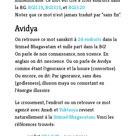
immémorable. Ce mot est cité à trois endroits dans
la BG.
BG11.19
,
BG13.13
, et
BG13.20
Notez que ce mot n'est jamais traduit par "sans fin".
Avidya
On retrouve ce mot sanskrit à
24 endroits
dans la
Srimad Bhagavatam et nulle part dans la BG!
On parle de non connaissance, non science. En
anglais on dit: nescience. Ou on parle de Avidya
comme étant l'ignorance et la luxure (convoitise).
Ou encore, on dit: Par ignorance, sans dieu
(godlesness), illusion maya ou consistant en
l'énergie illusoire
Le croisement, l'endroit ou on retrouve ce mot
agencé avec Anadi et
Yuktasya
revient
naturellement à la
Srīmad Bhagavatam
. Voici les
références trouvés: