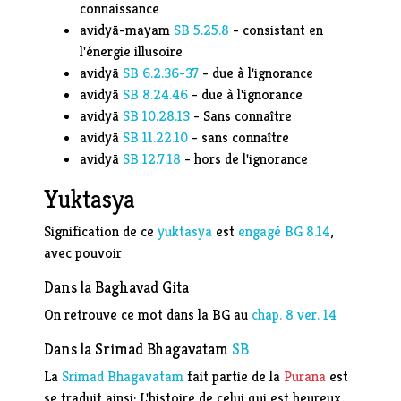
connaissance
avidyā-mayam
SB
5.25.8
- consistant en
l'énergie illusoire
avidyā
SB
6.2.36-37
- due à l'ignorance
avidyā
SB
8.24.46
- due à l'ignorance
avidyā
SB
10.28.13
- Sans connaître
avidyā
SB
11.22.10
- sans connaître
avidyā
SB
12.7.18
- hors de l'ignorance
Yuktasya
Signification de ce
yuktasya
est
engagé
BG
8.14
,
avec pouvoir
Dans la Baghavad Gita
On retrouve ce mot dans la BG au
chap. 8 ver. 14
Dans la Srimad Bhagavatam
SB
La
Srimad Bhagavatam
fait partie de la
Purana
est
se traduit ainsi: L'histoire de celui qui est heureux,