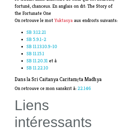
fortuné, chanceux. En anglais on dit: The Story of
the Fortunate One
On retrouve le mot
Yuktasya
aux endroits suivants:
SB
3.12.21
SB
5.9.1-2
SB
11.13.10.9-10
SB
11.15.1
SB
11.20.31
et à
SB
11.22.10
Dans la Sri Caitanya Caritamṛta Madhya
On retrouve ce mon sanskrit à:
22.146
Liens
intéressants