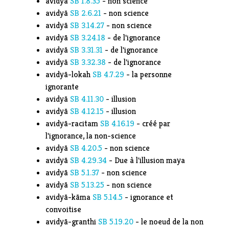
avidyā
SB
1.8.35
- non science
avidyā
SB
2.6.21
- non science
avidyā
SB
3.14.27
- non science
avidyā
SB
3.24.18
- de l'ignorance
avidyā
SB
3.31.31
- de l'ignorance
avidyā
SB
3.32.38
- de l'ignorance
avidyā-lokah
SB
4.7.29
- la personne
ignorante
avidyā
SB
4.11.30
- illusion
avidyā
SB
4.12.15
- illusion
avidyā-racitam
SB
4.16.19
- créé par
l'ignorance, la non-science
avidyā
SB
4.20.5
- non science
avidyā
SB
4.29.34
- Due à l'illusion maya
avidyā
SB
5.1.37
- non science
avidyā
SB
5.13.25
- non science
avidyā-kāma
SB
5.14.5
- ignorance et
convoitise
avidyā-granthi
SB
5.19.20
- le noeud de la non