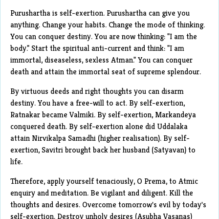
Purushartha is self-exertion. Purushartha can give you
anything. Change your habits. Change the mode of thinking.
You can conquer destiny. You are now thinking: "I am the
body." Start the spiritual anti-current and think: "I am
immortal, diseaseless, sexless Atman." You can conquer
death and attain the immortal seat of supreme splendour.
By virtuous deeds and right thoughts you can disarm
destiny. You have a free-will to act. By self-exertion,
Ratnakar became Valmiki. By self-exertion, Markandeya
conquered death. By self-exertion alone did Uddalaka
attain Nirvikalpa Samadhi (higher realisation). By self-
exertion, Savitri brought back her husband (Satyavan) to
life.
Therefore, apply yourself tenaciously, O Prema, to Atmic
enquiry and meditation. Be vigilant and diligent. Kill the
thoughts and desires. Overcome tomorrow's evil by today's
self-exertion. Destroy unholy desires (Asubha Vasanas)