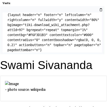
Vastu
{layout header="n" footer="n" leftcolumn="n" 
rightcolumn="n" fullwidth="y" contentwidth="80%" 
bgimage="tiki-download_wiki_attachment.php?
attId=97" bgrepeat="repeat" topmargin="1%" 
contentbg="#F6F3D1B3" contenttextcolor="#000" 
contentradius="0" contentboxshadow="rgba(0, 0, 0, 
0.2)" actionbuttons="n" topbar="n" pagetopbar="n" 
pagebottombar="n"}
Swami Sivananda
- photo source: wikipedia