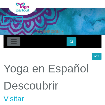
in English
CONNEXION
Find
Yoga en Español
Descoubrir
Visitar