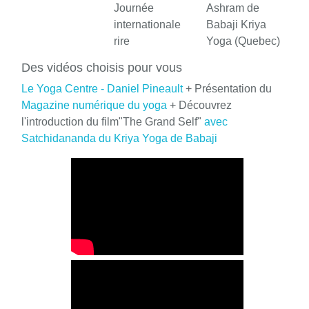
Journée
Ashram de
internationale
Babaji Kriya
rire
Yoga (Quebec)
Des vidéos choisis pour vous
Le Yoga Centre - Daniel Pineault
+ Présentation du
Magazine numérique du yoga
+ Découvrez
l'introduction du film"The Grand Self"
avec
Satchidananda du Kriya Yoga de Babaji