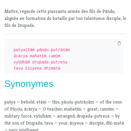
Maître, regarde cette puissante armée des fils de Pāndu,
alignée en formation de bataille par ton talentueux disciple, le
fils de Drupada.
paśyaitāḿ pāṇḍu-putrāṇām

ācārya mahatīḿ camūm

vyūḍhāḿ drupada-putreṇa

tava śiṣyeṇa dhīmatā
Synonymes
paśya — behold; etām — this; pāṇḍu-putrāṇām — of the sons
of Pāṇḍu; ācārya — O teacher; mahatīm — great; camūm —
military force; vyūḍhām — arranged; drupada-putreṇa — by
the son of Drupada; tava — your; śiṣyeṇa — disciple; dhī-matā
— very intelligent.