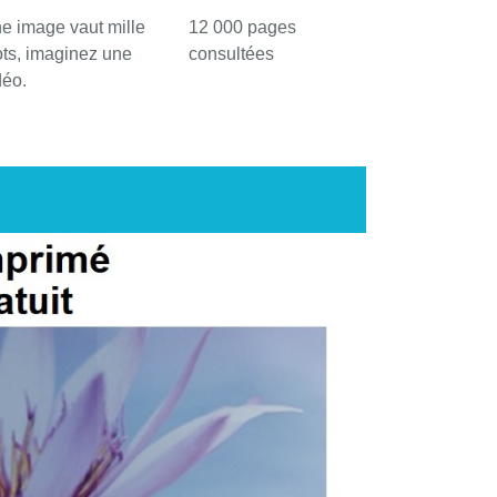
e image vaut mille
12 000 pages
ts, imaginez une
consultées
déo.