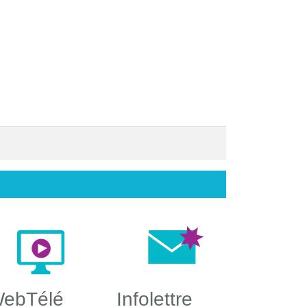
ebTélé
Infolettre