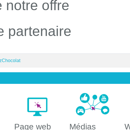
 notre offre
e partenaire
 zChocolat
Page web
Médias
W