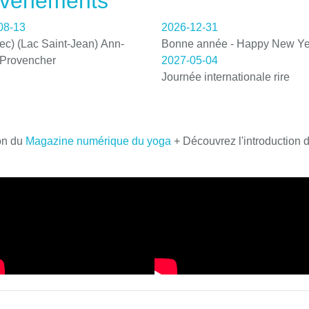
 événements
08-13
2026-12-31
c) (Lac Saint-Jean) Ann-
Bonne année - Happy New Ye
 Provencher
2027-05-04
Journée internationale rire
on du
Magazine numérique du yoga
+ Découvrez l'introduction 