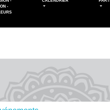
SION -
CALENDRIER
PART
ION -
LEURS