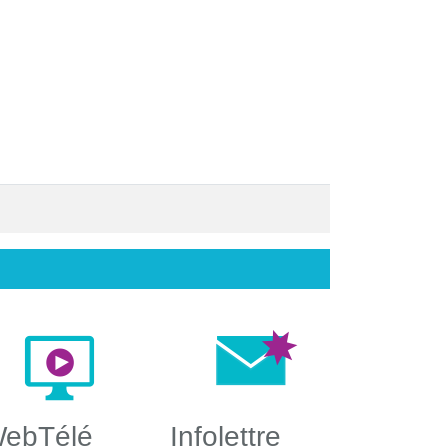
ebTélé
Infolettre