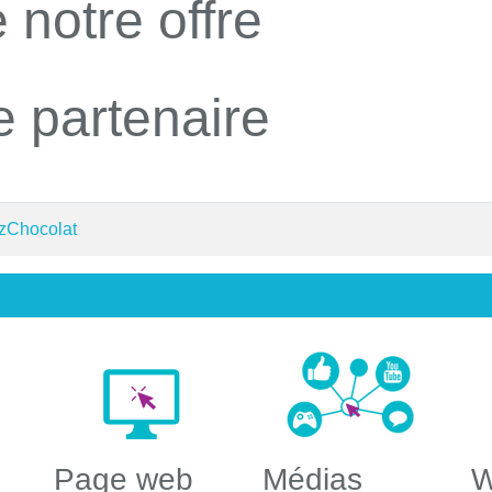
 notre offre
e partenaire
 zChocolat
Page web
Médias
W