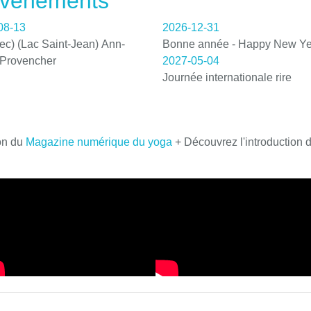
 événements
08-13
2026-12-31
c) (Lac Saint-Jean) Ann-
Bonne année - Happy New Ye
 Provencher
2027-05-04
Journée internationale rire
on du
Magazine numérique du yoga
+ Découvrez l'introduction 