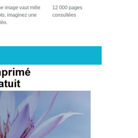
e image vaut mille
12 000 pages
ts, imaginez une
consultées
déo.