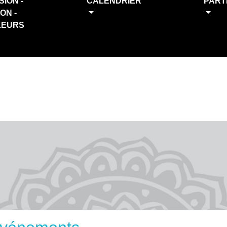
SION -
CALENDRIER
PART
ION -
LEURS