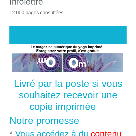
Infolettre
12 000 pages consultées
Livré par la poste si vous
souhaitez recevoir une
copie imprimée
Notre promesse
*
Vous accédez à du
contenu