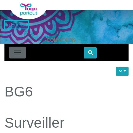
in English
CONNEXION
Find
BG6
Surveiller