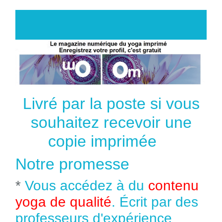
Livré par la poste si vous
souhaitez recevoir une
copie imprimée
Notre promesse
*
Vous accédez à du
contenu
yoga de qualité
. Écrit par des
professeurs d'expérience