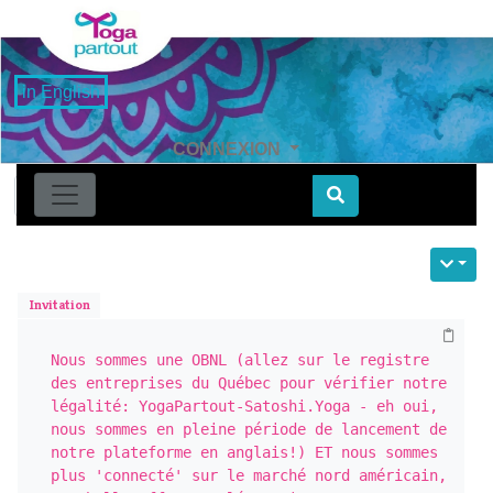
in English
CONNEXION
Find
Invitation
Nous sommes une OBNL (allez sur le registre 
des entreprises du Québec pour vérifier notre 
légalité: YogaPartout-Satoshi.Yoga - eh oui, 
nous sommes en pleine période de lancement de 
notre plateforme en anglais!) ET nous sommes 
plus 'connecté' sur le marché nord américain, 