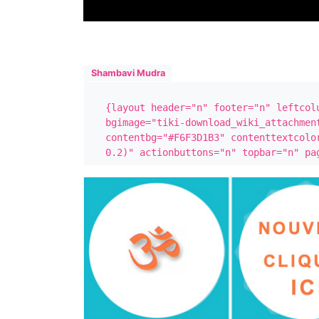
Shambavi Mudra
{layout header="n" footer="n" leftcol
bgimage="tiki-download_wiki_attachmen
contentbg="#F6F3D1B3" contenttextcolo
0.2)" actionbuttons="n" topbar="n" pa