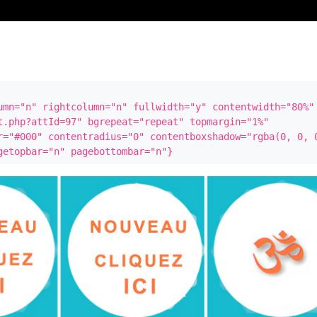
umn="n" rightcolumn="n" fullwidth="y" contentwidth="80%" 
t.php?attId=97" bgrepeat="repeat" topmargin="1%" 
r="#000" contentradius="0" contentboxshadow="rgba(0, 0, 0
getopbar="n" pagebottombar="n"}