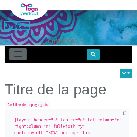
in English
CONNEXION
Find
Titre de la page
Le titre de la page puis
{layout header="n" footer="n" leftcolumn="n" 
rightcolumn="n" fullwidth="y" 
contentwidth="80%" bgimage="tiki-