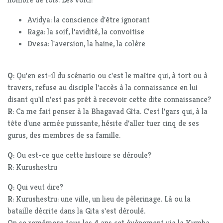
Avidya: la conscience d'être ignorant
Raga: la soif, l'avidité, la convoitise
Dvesa: l'aversion, la haine, la colère
Q
: Qu'en est-il du scénario ou c'est le maître qui, à tort ou à
travers, refuse au disciple l'accès à la connaissance en lui
disant qu'il n'est pas prêt à recevoir cette dite connaissance?
R
: Ca me fait penser à la Bhagavad Gîta. C'est l'gars qui, à la
tête d'une armée puissante, hésite d'aller tuer cinq de ses
gurus, des membres de sa famille.
Q
: Ou est-ce que cette histoire se déroule?
R
: Kurushestru
Q
: Qui veut dire?
R
: Kurushestru: une ville, un lieu de pèlerinage. Là ou la
bataille décrite dans la Gita s'est déroulé.
On se remémore tous les 4 ans cet évènement via la Kumba