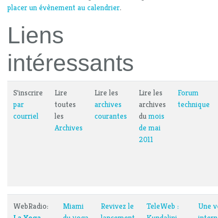
placer un évènement au calendrier
.
Liens
intéressants
S'inscrire
Lire
Lire les
Lire les
Forum
par
toutes
archives
archives
technique
courriel
les
courantes
du
mois
Archives
de mai
2011
WebRadio:
Miami
Revivez le
TeleWeb :
Une v
La Yoga
du yoga
lancement
Kundalini
intern