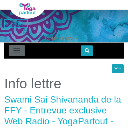
in English
CONNEXION
Find
Info lettre
Swami Sai Shivananda de la
FFY - Entrevue exclusive
Web Radio - YogaPartout -