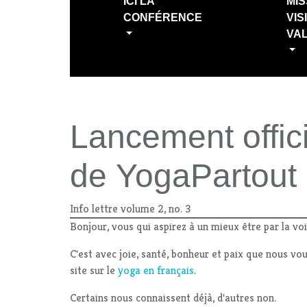
ICI LA
MIS
CONFÉRENCE
VIS
VA
Lancement offici
de YogaPartout
Info lettre volume 2, no. 3
Bonjour, vous qui aspirez à un mieux être par la vo
C'est avec joie, santé, bonheur et paix que nous v
site sur le
yoga en français
.
Certains nous connaissent déjà, d'autres non.