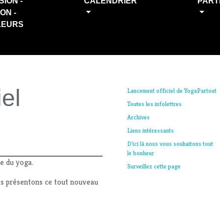
SION -
CALENDRIER
PART
ION -
LEURS
el
Lancement officiel de YogaPartout
Toutes les infolettres
Archives
Liens intéressants
D'ici là nous vous souhaitons tout
le bonheur
ie du yoga.
Surveillez cette page
ous présentons ce tout nouveau