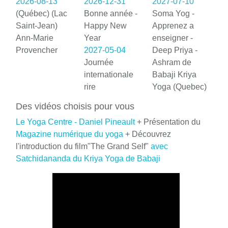
2026-08-13
2026-12-31
2027-07-10
(Québec) (Lac
Bonne année -
Soma Yog -
Saint-Jean)
Happy New
Apprenez a
Ann-Marie
Year
enseigner -
Provencher
2027-05-04
Deep Priya -
Journée
Ashram de
internationale
Babaji Kriya
rire
Yoga (Quebec)
Des vidéos choisis pour vous
Le Yoga Centre - Daniel Pineault
+ Présentation du
Magazine numérique du yoga
+ Découvrez
l'introduction du film"The Grand Self"
avec
Satchidananda du Kriya Yoga de Babaji