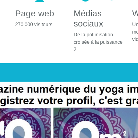
Page web
Médias
W
sociaux
é
270 000 visiteurs
Un
mo
De la pollinisation
vi
croisée à la puissance
2