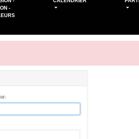
SION -
CALENDRIER
PART
ION -
LEURS
ur: