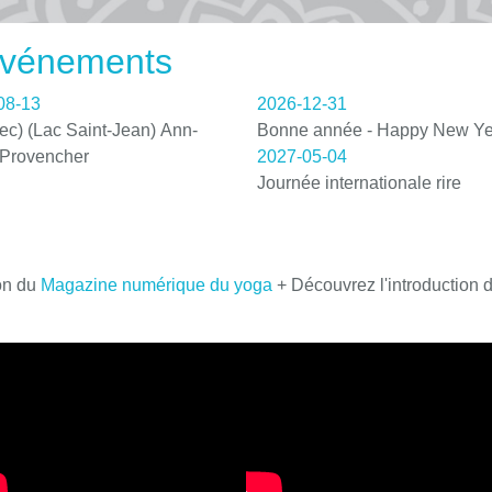
 événements
08-13
2026-12-31
c) (Lac Saint-Jean) Ann-
Bonne année - Happy New Ye
 Provencher
2027-05-04
Journée internationale rire
on du
Magazine numérique du yoga
+ Découvrez l'introduction 