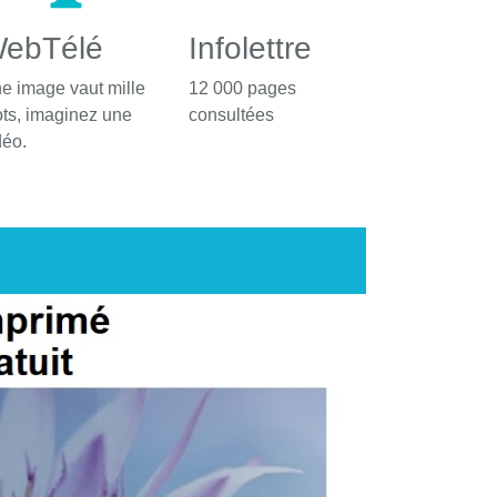
ebTélé
Infolettre
e image vaut mille
12 000 pages
ts, imaginez une
consultées
déo.