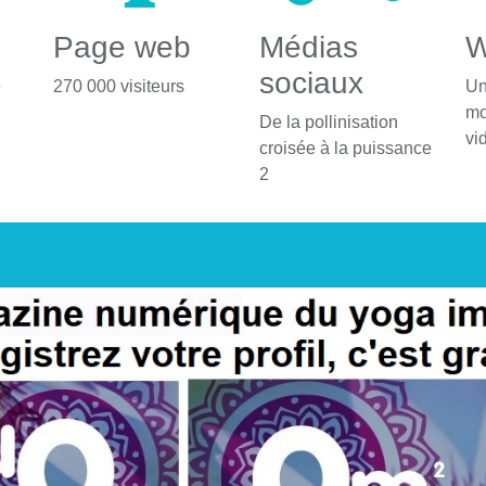
Page web
Médias
W
sociaux
é
270 000 visiteurs
Un
mo
De la pollinisation
vi
croisée à la puissance
2