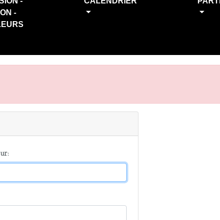
SION -
CALENDRIER
PART
ION -
LEURS
ur: