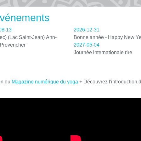
 événements
08-13
2026-12-31
c) (Lac Saint-Jean) Ann-
Bonne année - Happy New Ye
 Provencher
2027-05-04
Journée internationale rire
on du
Magazine numérique du yoga
+ Découvrez l'introduction 