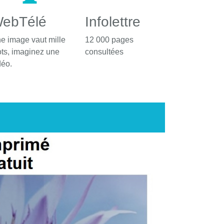
ebTélé
Infolettre
e image vaut mille
12 000 pages
ts, imaginez une
consultées
déo.