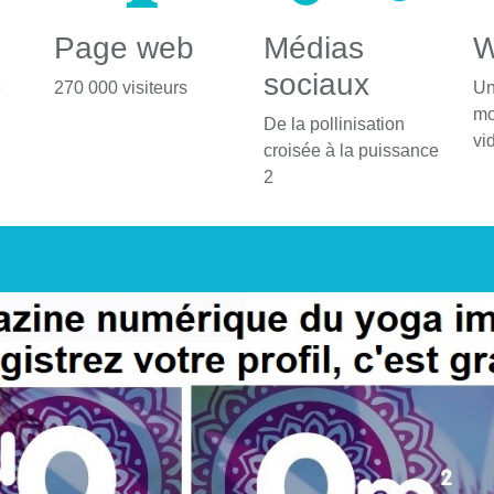
Page web
Médias
W
sociaux
é
270 000 visiteurs
Un
mo
De la pollinisation
vi
croisée à la puissance
2