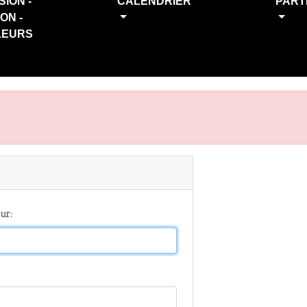
SION -
CALENDRIER
PART
ION -
LEURS
ur: