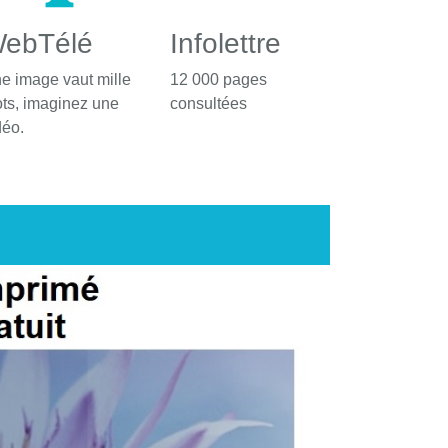
ebTélé
Infolettre
e image vaut mille
12 000 pages
ts, imaginez une
consultées
déo.