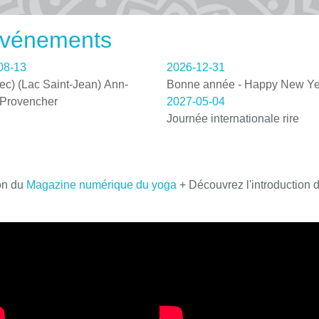
 événements
08-13
2026-12-31
c) (Lac Saint-Jean) Ann-
Bonne année - Happy New Ye
 Provencher
2027-05-04
Journée internationale rire
on du
Magazine numérique du yoga
+ Découvrez l'introduction 