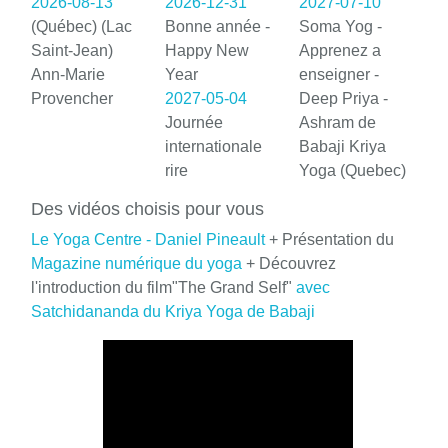
2026-08-13
2026-12-31
2027-07-10
(Québec) (Lac
Bonne année -
Soma Yog -
Saint-Jean)
Happy New
Apprenez a
Ann-Marie
Year
enseigner -
Provencher
2027-05-04
Deep Priya -
Journée
Ashram de
internationale
Babaji Kriya
rire
Yoga (Quebec)
Des vidéos choisis pour vous
Le Yoga Centre - Daniel Pineault
+ Présentation du
Magazine numérique du yoga
+ Découvrez
l'introduction du film"The Grand Self"
avec
Satchidananda du Kriya Yoga de Babaji