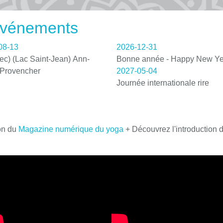
 événements
08-13
2026-12-31
c) (Lac Saint-Jean) Ann-
Bonne année - Happy New Ye
 Provencher
2027-05-04
Journée internationale rire
on du
Magazine numérique du yoga
+ Découvrez l'introduction 