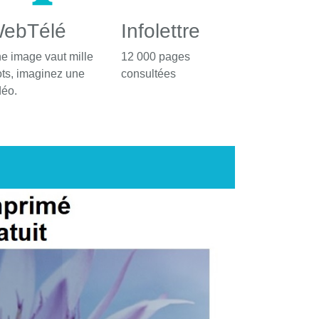
ebTélé
Infolettre
e image vaut mille
12 000 pages
ts, imaginez une
consultées
déo.