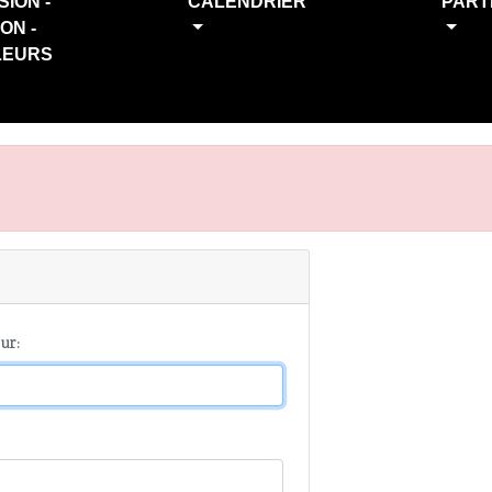
SION -
CALENDRIER
PART
ION -
LEURS
ur: