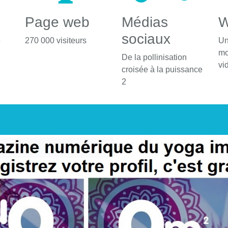
Page web
Médias
W
sociaux
é
270 000 visiteurs
Un
mo
De la pollinisation
vi
croisée à la puissance
2