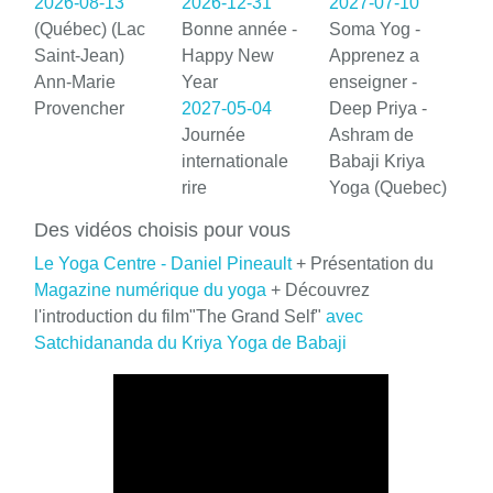
2026-08-13
2026-12-31
2027-07-10
(Québec) (Lac
Bonne année -
Soma Yog -
Saint-Jean)
Happy New
Apprenez a
Ann-Marie
Year
enseigner -
Provencher
2027-05-04
Deep Priya -
Journée
Ashram de
internationale
Babaji Kriya
rire
Yoga (Quebec)
Des vidéos choisis pour vous
Le Yoga Centre - Daniel Pineault
+ Présentation du
Magazine numérique du yoga
+ Découvrez
l'introduction du film"The Grand Self"
avec
Satchidananda du Kriya Yoga de Babaji