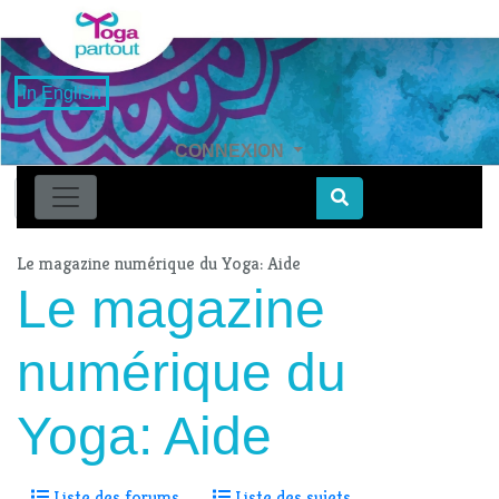
in English
CONNEXION
Find
Le magazine numérique du Yoga: Aide
Le magazine
numérique du
Yoga: Aide
Liste des forums
Liste des sujets