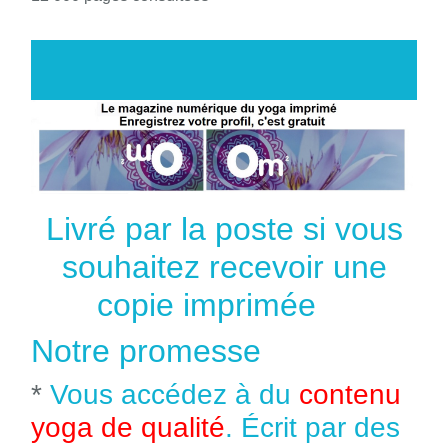
Livré par la poste si vous
souhaitez recevoir une
copie imprimée
Notre promesse
*
Vous accédez à du
contenu
yoga de qualité
. Écrit par des