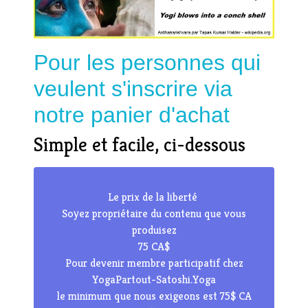
Pour les personnes qui
veulent s'inscrire via
notre panier d'achat
Simple et facile, ci-dessous
Le prix de la liberté
Soyez propriétaire du contenu que vous
produisez
75 CA$
Pour devenir membre participatif chez
YogaPartout-Satoshi.Yoga
le minimum que nous exigeons est 75$ CA