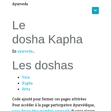
Ayurveda
Le
dosha Kapha
En
ayurveda
...
Les doshas
Vata
Kapha
Pitta
Code ajouté pour fermer ces pages attitrées
Pour accéder à la page participative Ayurvédique,
vous devez être membre connecté
. Si vous n'avez