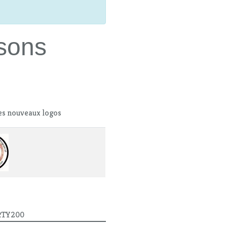
sons
es nouveaux logos
 RTY200