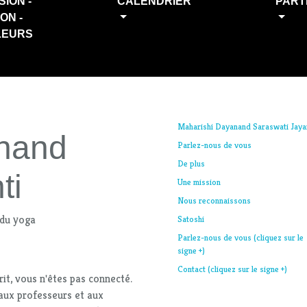
SION -
CALENDRIER
PART
ION -
LEURS
Maharishi Dayanand Saraswati Jaya
nand
Parlez-nous de vous
De plus
ti
Une mission
Nous reconnaissons
 du yoga
Satoshi
Parlez-nous de vous (cliquez sur le
signe +)
Contact (cliquez sur le signe +)
crit, vous n'êtes pas connecté.
aux professeurs et aux