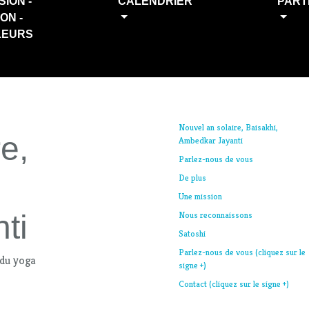
SION -
CALENDRIER
PART
ION -
LEURS
Nouvel an solaire, Baisakhi,
e,
Ambedkar Jayanti
Parlez-nous de vous
De plus
Une mission
ti
Nous reconnaissons
Satoshi
Parlez-nous de vous (cliquez sur le
 du yoga
signe +)
Contact (cliquez sur le signe +)