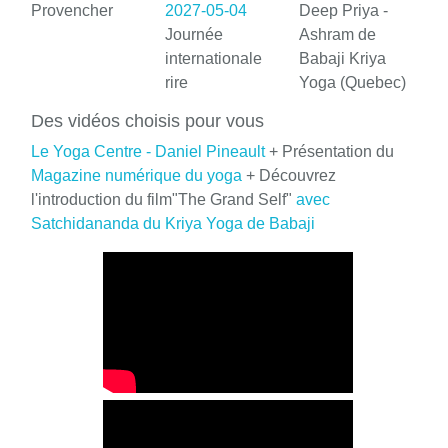
Provencher
2027-05-04
Deep Priya -
Journée
Ashram de
internationale
Babaji Kriya
rire
Yoga (Quebec)
Des vidéos choisis pour vous
Le Yoga Centre - Daniel Pineault
+ Présentation du
Magazine numérique du yoga
+ Découvrez
l'introduction du film"The Grand Self"
avec
Satchidananda du Kriya Yoga de Babaji