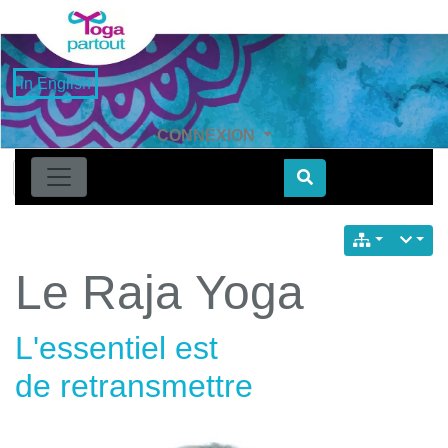
in English
CONNEXION
Find
Le Raja Yoga
L'essentiel est
de retransmettre