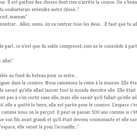
r. Il est parfois des choses dont rien n'arrête la course. On a beau
e tu souhaiterais entendre autre chose..."
croit, maman."
montrer... Allez, viens, on va rentrer tous les deux... Il faut que tu ai
e part, ce n'est que du sable compressé, rien ne le consolide à part
aller."
table au fond du bateau pour sa mère...
iguer dans le cosmos. Nous ramenons la reine à la maison. Elle étai
e savait qu’elle allait laisser tout le monde derrière elle. Elle était
t pas à s’en sortir sans elle, mais elle savait qu’il fallait qu’elle ail
llé, elle a quitté la terre, elle est partie pour le cosmos. L’espace c’e
t comme nous on le perçoit. Il peut se passer 500 ans comme si c’ét
 que son fils avait grandi et qu’il était devenu cosmonaute et elle sa
pace, elle serait là pour l’accueillir..."