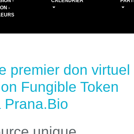
SION -
CALENDRIER
PART
ION -
LEURS
Le premier don virtuel
Non Fungible Token
a Prana.Bio
ource unique