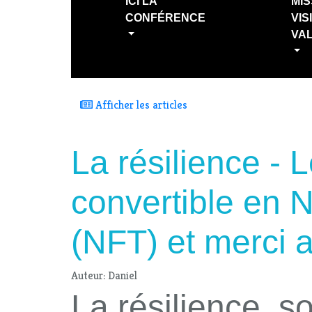
ICI LA
MIS
CONFÉRENCE
VIS
VA
Afficher les articles
La résilience - 
convertible en 
(NFT) et merci 
Auteur: Daniel
La résilience, s