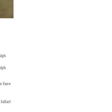
alph
alph
n faire
fallait