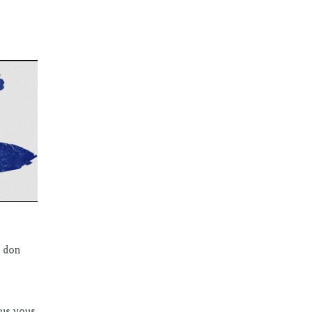
n don
ous vous