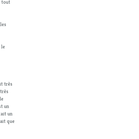
 tout
lles
 le
t très
 très
le
st un
ait un
vait que