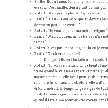
Basile: "Robert nous échouons tous, chaque jou
essayer, c'est inutile, rien n'y fait. Je sais qu
Robert
: "Mais je suis plus fort que ce qu'elle 
Basile
: "Je sais... Peut-être que tu devrais lui 
dormir un peu, allez viens... "
Robert
... "Je veux amener ma mère naviguer."
Basile
: " Malheureusement ce bateau n'ira null
temps."
Robert
: "C'est pas important, pas là où je veux 
Basile
: " Et où veux-tu aller?
Et le petit Robert installe un lit confor
Robert
: "Tu vois ça maman, on va bientôt nav
triste quand le vaisseau est arrivé parce qu’ell
inquiète parce qu’elle avait peur qu’ils n’arriven
rejoindre le roi dans le ciel. Alors, elle a déco
drôle d’endroit, le temps ne passe pas du tou
flash. La reine regarda vers la terre, elle vit
quand il ferait son premier vrai voyage dans l’es