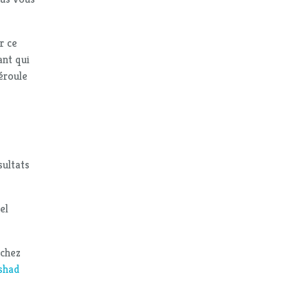
r ce
ant qui
éroule
sultats
el
rchez
shad