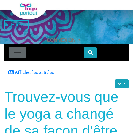
in English
CONNEXION
Find
Afficher les articles
Trouvez-vous que
le yoga a changé
de sa façon d'être