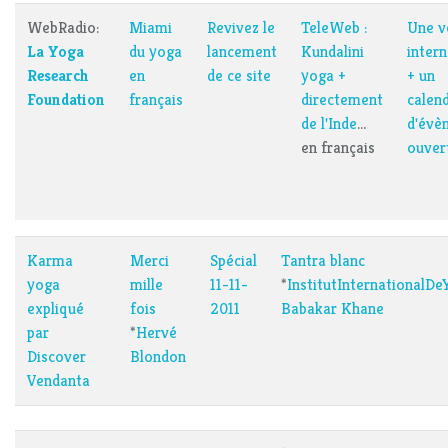
WebRadio:
Miami
Revivez le
TeleWeb :
Une v
La Yoga
du yoga
lancement
Kundalini
intern
Research
en
de ce site
yoga +
+ un
Foundation
français
directement
calend
de l'Inde
...
d'évè
en français
ouver
Karma
Merci
Spécial
Tantra blanc
yoga
mille
11-11-
*
InstitutInternationalDe
expliqué
fois
2011
Babakar Khane
par
*
Hervé
Discover
Blondon
Vendanta