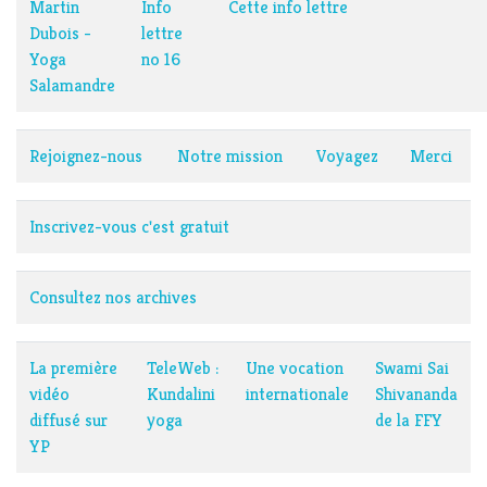
Martin
Info
Cette info lettre
Dubois -
lettre
Yoga
no 16
Salamandre
Rejoignez-nous
Notre mission
Voyagez
Merci
Inscrivez-vous c'est gratuit
Consultez nos archives
La première
TeleWeb :
Une vocation
Swami Sai
vidéo
Kundalini
internationale
Shivananda
diffusé sur
yoga
de la FFY
YP