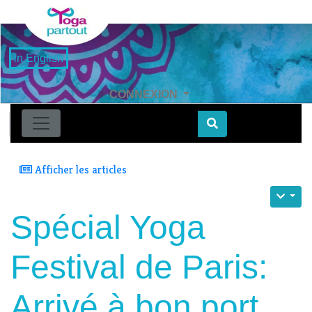
in English
CONNEXION
Find
Afficher les articles
Spécial Yoga
Festival de Paris:
Arrivé à bon port