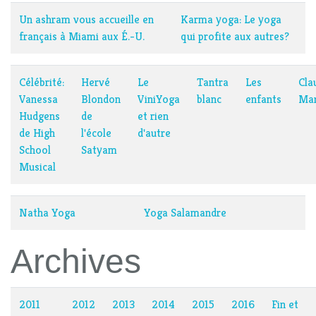
Un ashram vous accueille en
Karma yoga: Le yoga
français à Miami aux É.-U.
qui profite aux autres?
Célébrité:
Hervé
Le
Tantra
Les
Cla
Vanessa
Blondon
ViniYoga
blanc
enfants
Mar
Hudgens
de
et rien
de High
l'école
d'autre
School
Satyam
Musical
Natha Yoga
Yoga Salamandre
Archives
2011
2012
2013
2014
2015
2016
Fin et