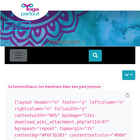
in English
CONNEXION
Find
La bienveillance, les émotions dans une paix joyeuse
{layout header="n" footer="y" leftcolumn="n" 
rightcolumn="n" fullwidth="y" 
contentwidth="80%" bgimage="tiki-
download_wiki_attachment.php?attId=97" 
bgrepeat="repeat" topmargin="1%" 
contentbg="#F6F3D1B3" contenttextcolor="#000" 