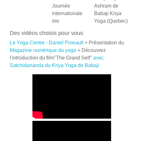
Journée
Ashram de
internationale
Babaji Kriya
rire
Yoga (Quebec)
Des vidéos choisis pour vous
Le Yoga Centre - Daniel Pineault
+ Présentation du
Magazine numérique du yoga
+ Découvrez
l'introduction du film"The Grand Self"
avec
Satchidananda du Kriya Yoga de Babaji