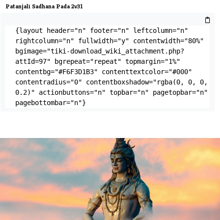
Patanjali Sadhana Pada 2v31
{layout header="n" footer="n" leftcolumn="n" 
rightcolumn="n" fullwidth="y" contentwidth="80%" 
bgimage="tiki-download_wiki_attachment.php?
attId=97" bgrepeat="repeat" topmargin="1%" 
contentbg="#F6F3D1B3" contenttextcolor="#000" 
contentradius="0" contentboxshadow="rgba(0, 0, 0, 
0.2)" actionbuttons="n" topbar="n" pagetopbar="n" 
pagebottombar="n"}