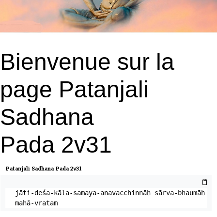
Bienvenue sur la
page Patanjali
Sadhana
Pada 2v31
Patanjali Sadhana Pada 2v31
jāti-deśa-kāla-samaya-anavacchinnāḥ sārva-bhaumāḥ 
mahā-vratam