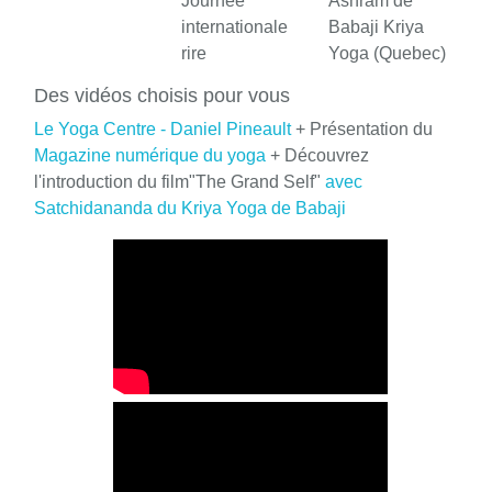
Journée
Ashram de
internationale
Babaji Kriya
rire
Yoga (Quebec)
Des vidéos choisis pour vous
Le Yoga Centre - Daniel Pineault
+ Présentation du
Magazine numérique du yoga
+ Découvrez
l'introduction du film"The Grand Self"
avec
Satchidananda du Kriya Yoga de Babaji