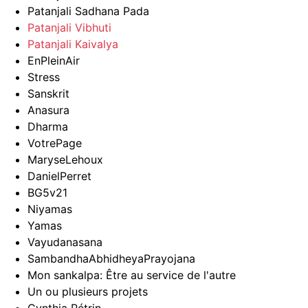
Patanjali Sadhana Pada
Patanjali Vibhuti
Patanjali Kaivalya
EnPleinAir
Stress
Sanskrit
Anasura
Dharma
VotrePage
MaryseLehoux
DanielPerret
BG5v21
Niyamas
Yamas
Vayudanasana
SambandhaAbhidheyaPrayojana
Mon sankalpa: Être au service de l'autre
Un ou plusieurs projets
Cynthia Pétrin