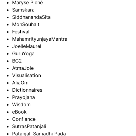
Maryse Piché
Samskara
SiddhanandaSita
MonSouhait
Festival
MahamrityunjayaMantra
JoelleMaurel
GuruYoga
BG2
AtmaJoie
Visualisation
AliaOm
Dictionnaires
Prayojana
Wisdom
eBook
Confiance
SutrasPatanjali
Patanjali Samadhi Pada