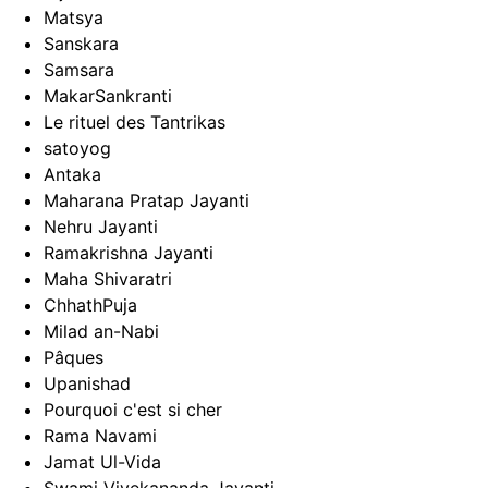
Matsya
Sanskara
Samsara
MakarSankranti
Le rituel des Tantrikas
satoyog
Antaka
Maharana Pratap Jayanti
Nehru Jayanti
Ramakrishna Jayanti
Maha Shivaratri
ChhathPuja
Milad an-Nabi
Pâques
Upanishad
Pourquoi c'est si cher
Rama Navami
Jamat Ul-Vida
Swami Vivekananda Jayanti