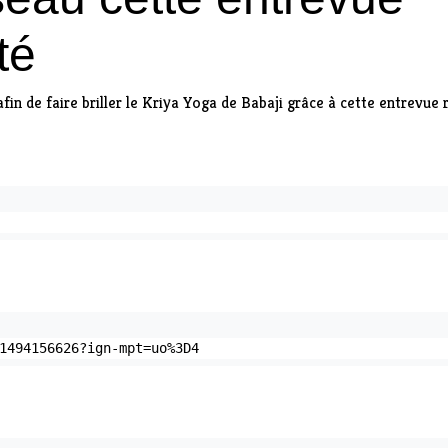
té
afin de faire briller le Kriya Yoga de Babaji grâce à cette entrevue
1494156626?ign-mpt=uo%3D4