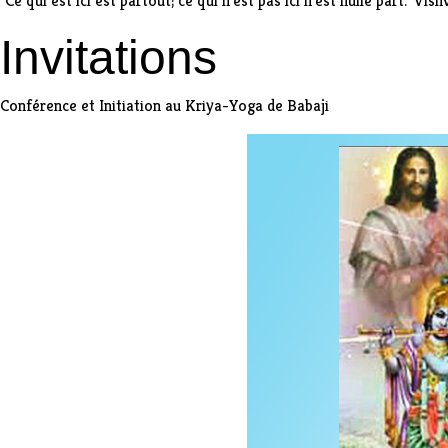
"Ce qui est ici est partout; ce qui n'est pas ici n'est nulle part." Vi
Invitations
Conférence et Initiation au Kriya-Yoga de Babaji