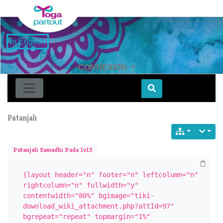
in English
CONNEXION
Find
Patanjali
Patanjali Samadhi Pada 1v15
{layout header="n" footer="n" leftcolumn="n" 
rightcolumn="n" fullwidth="y" 
contentwidth="80%" bgimage="tiki-
download_wiki_attachment.php?attId=97" 
bgrepeat="repeat" topmargin="1%" 