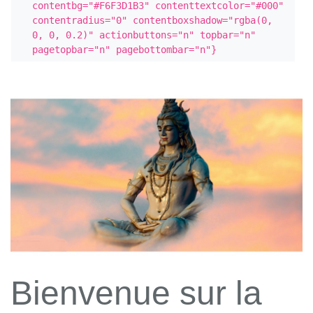
contentbg="#F6F3D1B3" contenttextcolor="#000" 
contentradius="0" contentboxshadow="rgba(0, 
0, 0, 0.2)" actionbuttons="n" topbar="n" 
pagetopbar="n" pagebottombar="n"}
Bienvenue sur la