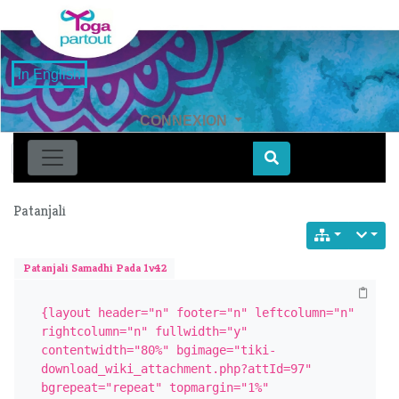
in English
CONNEXION
Find
Patanjali
Patanjali Samadhi Pada 1v42
{layout header="n" footer="n" leftcolumn="n" 
rightcolumn="n" fullwidth="y" 
contentwidth="80%" bgimage="tiki-
download_wiki_attachment.php?attId=97" 
bgrepeat="repeat" topmargin="1%" 