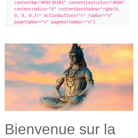
contentbg="#F6F3D1B3" contenttextcolor="#000" 
contentradius="0" contentboxshadow="rgba(0, 
0, 0, 0.2)" actionbuttons="n" topbar="n" 
pagetopbar="n" pagebottombar="n"}
Bienvenue sur la