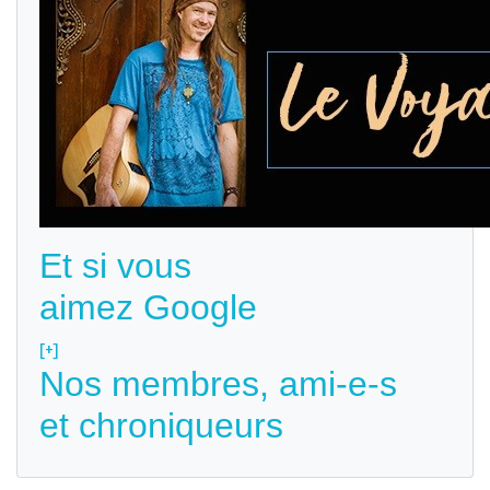
Et si vous
aimez Google
[+]
Nos membres, ami-e-s
et chroniqueurs