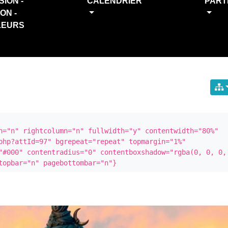
SION -
CALENDRIER
PART
ION -
LEURS
n="n" rightcolumn="n" fullwidth="y" contentwidth="80%" 
php?attId=97" bgrepeat="repeat" topmargin="1%" 
"#000" contentradius="0" contentboxshadow="rgba(0, 0, 0, 
topbar="n" pagebottombar="n"}