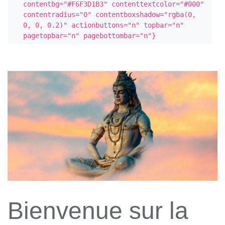
contentbg="#F6F3D1B3" contenttextcolor="#000" 
contentradius="0" contentboxshadow="rgba(0, 
0, 0, 0.2)" actionbuttons="n" topbar="n" 
pagetopbar="n" pagebottombar="n"}
Bienvenue sur la