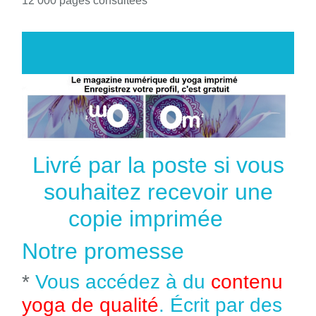
12 000 pages consultées
Livré par la poste si vous
souhaitez recevoir une
copie imprimée
Notre promesse
*
Vous accédez à du
contenu
yoga de qualité
. Écrit par des