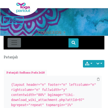
in English
CONNEXION
Find
Patanjali
Patanjali Sadhana Pada 2v28
{layout header="n" footer="n" leftcolumn="n" 
rightcolumn="n" fullwidth="y" 
contentwidth="80%" bgimage="tiki-
download_wiki_attachment.php?attId=97" 
bgrepeat="repeat" topmargin="1%" 