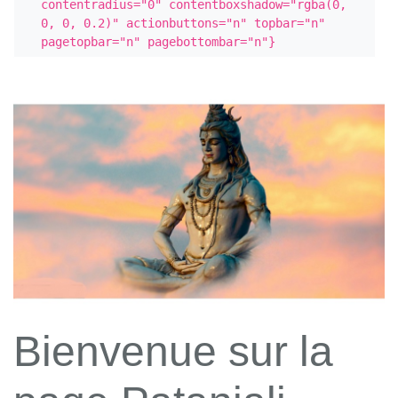
contentradius="0" contentboxshadow="rgba(0, 
0, 0, 0.2)" actionbuttons="n" topbar="n" 
pagetopbar="n" pagebottombar="n"}
Bienvenue sur la