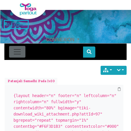
in English
CONNEXION
Find
Patanjali Samadhi Pada 1v10
{layout header="n" footer="n" leftcolumn="n" 
rightcolumn="n" fullwidth="y" 
contentwidth="80%" bgimage="tiki-
download_wiki_attachment.php?attId=97" 
bgrepeat="repeat" topmargin="1%" 
contentbg="#F6F3D1B3" contenttextcolor="#000" 