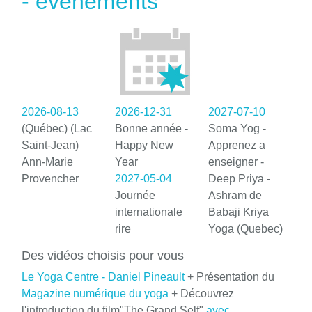
- événements
2026-08-13
2026-12-31
2027-07-10
(Québec) (Lac
Bonne année -
Soma Yog -
Saint-Jean)
Happy New
Apprenez a
Ann-Marie
Year
enseigner -
Provencher
2027-05-04
Deep Priya -
Journée
Ashram de
internationale
Babaji Kriya
rire
Yoga (Quebec)
Des vidéos choisis pour vous
Le Yoga Centre - Daniel Pineault
+ Présentation du
Magazine numérique du yoga
+ Découvrez
l'introduction du film"The Grand Self"
avec