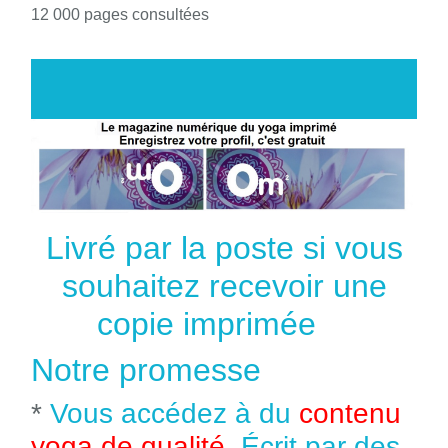
12 000 pages consultées
Livré par la poste si vous
souhaitez recevoir une
copie imprimée
Notre promesse
*
Vous accédez à du
contenu
yoga de qualité
. Écrit par des