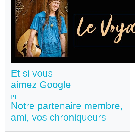
Et si vous
aimez Google
[+]
Notre partenaire membre,
ami, vos chroniqueurs