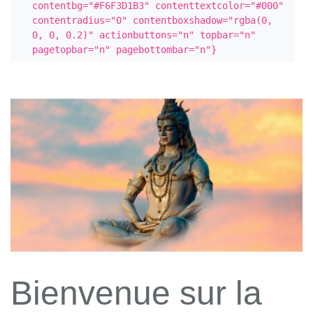
contentbg="#F6F3D1B3" contenttextcolor="#000" 
contentradius="0" contentboxshadow="rgba(0, 
0, 0, 0.2)" actionbuttons="n" topbar="n" 
pagetopbar="n" pagebottombar="n"}
Bienvenue sur la