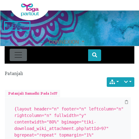
in English
CONNEXION
Find
Patanjali
Patanjali Samadhi Pada 1v37
{layout header="n" footer="n" leftcolumn="n" 
rightcolumn="n" fullwidth="y" 
contentwidth="80%" bgimage="tiki-
download_wiki_attachment.php?attId=97" 
bgrepeat="repeat" topmargin="1%" 