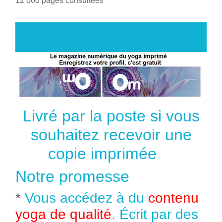
12 000 pages consultées
Livré par la poste si vous
souhaitez recevoir une
copie imprimée
Notre promesse
*
Vous accédez à du
contenu
yoga de qualité
. Écrit par des