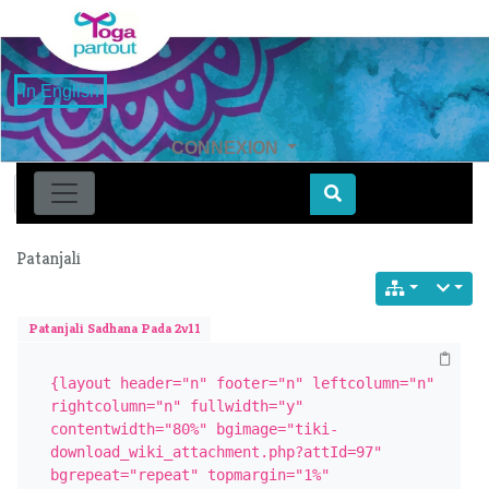
in English
CONNEXION
Find
Patanjali
Patanjali Sadhana Pada 2v11
{layout header="n" footer="n" leftcolumn="n" 
rightcolumn="n" fullwidth="y" 
contentwidth="80%" bgimage="tiki-
download_wiki_attachment.php?attId=97" 
bgrepeat="repeat" topmargin="1%" 