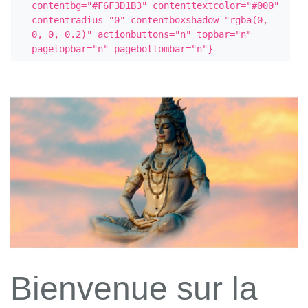
contentbg="#F6F3D1B3" contenttextcolor="#000" 
contentradius="0" contentboxshadow="rgba(0, 
0, 0, 0.2)" actionbuttons="n" topbar="n" 
pagetopbar="n" pagebottombar="n"}
Bienvenue sur la