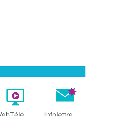
ebTélé
Infolettre