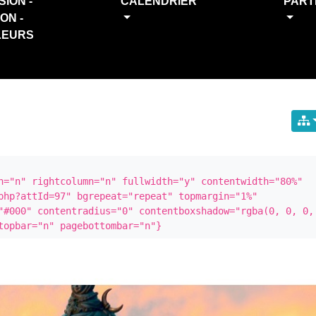
SION -
CALENDRIER
PART
ION -
LEURS
n="n" rightcolumn="n" fullwidth="y" contentwidth="80%" 
php?attId=97" bgrepeat="repeat" topmargin="1%" 
"#000" contentradius="0" contentboxshadow="rgba(0, 0, 0, 
topbar="n" pagebottombar="n"}