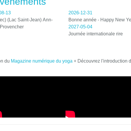
 événements
08-13
2026-12-31
c) (Lac Saint-Jean) Ann-
Bonne année - Happy New Ye
 Provencher
2027-05-04
Journée internationale rire
on du
Magazine numérique du yoga
+ Découvrez l'introduction 