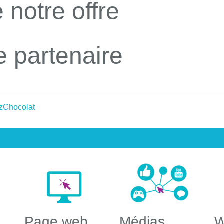
 notre offre
e partenaire
 zChocolat
Page web
Médias
W