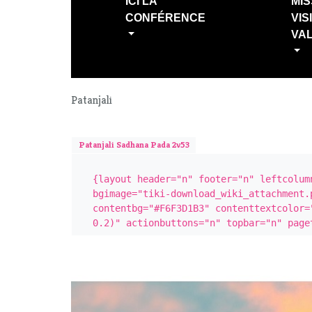
ICI LA
MIS
CONFÉRENCE
VIS
VA
Patanjali
Patanjali Sadhana Pada 2v53
{layout header="n" footer="n" leftcolum
bgimage="tiki-download_wiki_attachment.
contentbg="#F6F3D1B3" contenttextcolor=
0.2)" actionbuttons="n" topbar="n" page