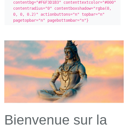
contentbg="#F6F3D1B3" contenttextcolor="#000" 
contentradius="0" contentboxshadow="rgba(0, 
0, 0, 0.2)" actionbuttons="n" topbar="n" 
pagetopbar="n" pagebottombar="n"}
Bienvenue sur la