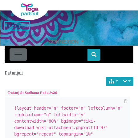
in English
CONNEXION
Find
Patanjali
Patanjali Sadhana Pada 2v26
{layout header="n" footer="n" leftcolumn="n" 
rightcolumn="n" fullwidth="y" 
contentwidth="80%" bgimage="tiki-
download_wiki_attachment.php?attId=97" 
bgrepeat="repeat" topmargin="1%" 