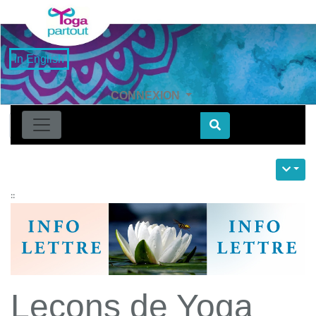
in English
CONNEXION
Find
::
Leçons de Yoga