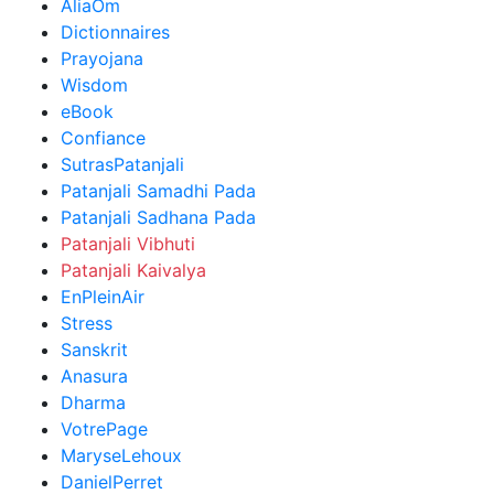
AliaOm
Dictionnaires
Prayojana
Wisdom
eBook
Confiance
SutrasPatanjali
Patanjali Samadhi Pada
Patanjali Sadhana Pada
Patanjali Vibhuti
Patanjali Kaivalya
EnPleinAir
Stress
Sanskrit
Anasura
Dharma
VotrePage
MaryseLehoux
DanielPerret