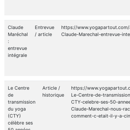
Claude
Entrevue
https://www.yogapartout.com/a
Maréchal
/ article
Claude-Marechal-entrevue-inte
:
entrevue
intégrale
Le Centre
Article /
https://www.yogapartout.
de
historique
Le-Centre-de-transmissio
transmission
CTY-celebre-ses-50-annee
du yoga
Claude-Marechal-nous-rac
(CTY)
comment-c-etait-il-y-a-ci
célèbre ses
50 années