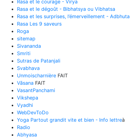
Rasa et le courage - Virya
Rasa et le dégoût - Bibhatsya ou Vibhatsa
Rasa et les surprises, l’émerveillement - Adbhuta
Rasa Les 9 saveurs
Roga
sitemap
Sivananda
Smriti
Sutras de Patanjali
Svabhava
Unmoischarnière
FAIT
Vāsana
FAIT
VasantPanchami
Vikshepa
Vyadhi
WebDevToDo
Yoga Partout grandit vite et bien - Info lettre
à
Radio
Abhyasa