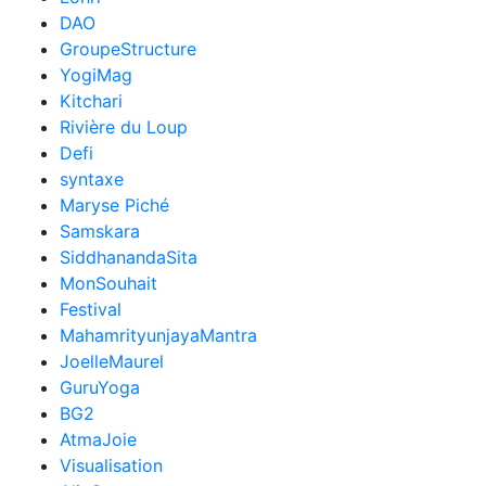
DAO
GroupeStructure
YogiMag
Kitchari
Rivière du Loup
Defi
syntaxe
Maryse Piché
Samskara
SiddhanandaSita
MonSouhait
Festival
MahamrityunjayaMantra
JoelleMaurel
GuruYoga
BG2
AtmaJoie
Visualisation